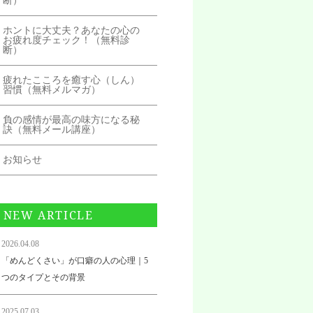
断）
ホントに大丈夫？あなたの心の
お疲れ度チェック！（無料診
断）
疲れたこころを癒す心（しん）
習慣（無料メルマガ）
負の感情が最高の味方になる秘
訣（無料メール講座）
お知らせ
NEW ARTICLE
2026.04.08
「めんどくさい」が口癖の人の心理｜5
つのタイプとその背景
2025.07.03