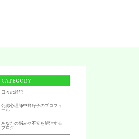
CATEGORY
日々の雑記
公認心理師中野好子のプロフィ
ール
あなたの悩みや不安を解消する
ブログ