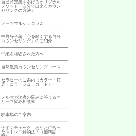
自己肯定感をあげるオリジナル
メソッド「自分で出来るカウン
セリングの方法」
ノーツマルシェコラム
中野好子著「心を軽くする自分
カウンセリング」のご紹介
中絶を経験された方へ
自然散策カウンセリングコース
セラピーのご案内（カラー・箱
庭・コラージュ・カード）
メルマガ読者の悩みに答えるオ
リーブ悩み相談室
駐車場のご案内
今すぐチェック あなたに合っ
たストレス解消法！（無料診