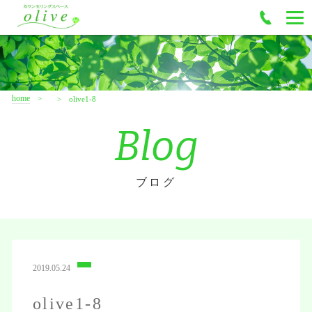
home
olive1-8
Blog
ブログ
2019.05.24
olive1-8