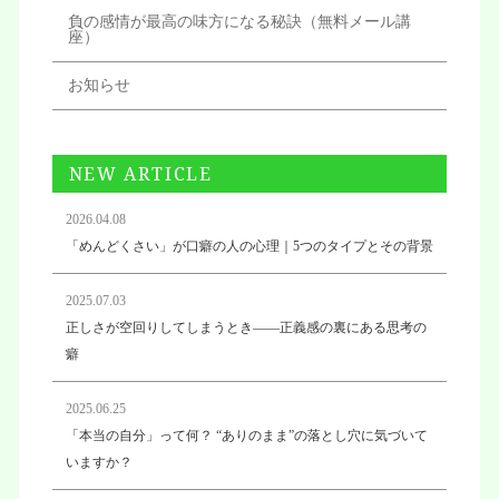
負の感情が最高の味方になる秘訣（無料メール講
座）
お知らせ
NEW ARTICLE
2026.04.08
「めんどくさい」が口癖の人の心理｜5つのタイプとその背景
2025.07.03
正しさが空回りしてしまうとき——正義感の裏にある思考の
癖
2025.06.25
「本当の自分」って何？ “ありのまま”の落とし穴に気づいて
いますか？