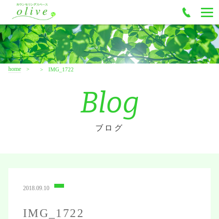
home
IMG_1722
Blog
ブログ
2018.09.10
IMG_1722