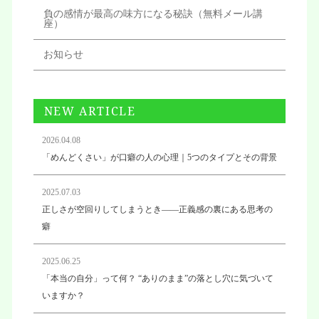
負の感情が最高の味方になる秘訣（無料メール講
座）
お知らせ
NEW ARTICLE
2026.04.08
「めんどくさい」が口癖の人の心理｜5つのタイプとその背景
2025.07.03
正しさが空回りしてしまうとき——正義感の裏にある思考の
癖
2025.06.25
「本当の自分」って何？ “ありのまま”の落とし穴に気づいて
いますか？