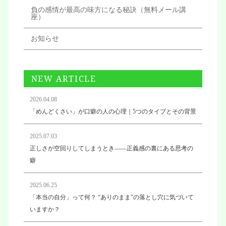
負の感情が最高の味方になる秘訣（無料メール講
座）
お知らせ
NEW ARTICLE
2026.04.08
「めんどくさい」が口癖の人の心理｜5つのタイプとその背景
2025.07.03
正しさが空回りしてしまうとき——正義感の裏にある思考の
癖
2025.06.25
「本当の自分」って何？ “ありのまま”の落とし穴に気づいて
いますか？