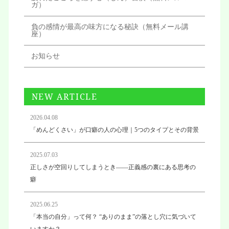
ガ）
負の感情が最高の味方になる秘訣（無料メール講
座）
お知らせ
NEW ARTICLE
2026.04.08
「めんどくさい」が口癖の人の心理｜5つのタイプとその背景
2025.07.03
正しさが空回りしてしまうとき——正義感の裏にある思考の
癖
2025.06.25
「本当の自分」って何？ “ありのまま”の落とし穴に気づいて