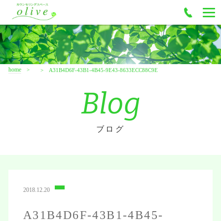
home
A31B4D6F-43B1-4B45-9E43-8633ECC88C9E
Blog
ブログ
2018.12.20
A31B4D6F-43B1-4B45-