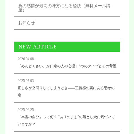
負の感情が最高の味方になる秘訣（無料メール講
座）
お知らせ
NEW ARTICLE
2026.04.08
「めんどくさい」が口癖の人の心理｜5つのタイプとその背景
2025.07.03
正しさが空回りしてしまうとき——正義感の裏にある思考の
癖
2025.06.25
「本当の自分」って何？ “ありのまま”の落とし穴に気づいて
いますか？