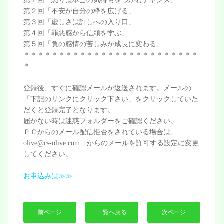
第１回「怒りは本当の気持ちをつかむチャンス」
第２回「不安が自分の枠を広げる」
第３回「虚しさは許しへの入り口」
第４回「罪悪感から信頼を学ぶ」
第５回「負の感情の苦しみが成長に変わる」
＊＊＊＊＊＊＊＊＊＊＊＊＊＊＊＊＊＊＊＊＊＊＊＊＊
＊
登録後、すぐに確認メールが返送されます。メールの
「下記のリンクにクリック下さい」をクリックしていた
だくと登録完了となります。
届かない時は迷惑フォルダーをご確認ください。
ＰＣからのメール配信拒否をされている場合は、
olive@cs-olive.com からのメールを許可する設定に変更
してください。
お申込みは≫≫
前ページ
一覧へ戻る
次ページ