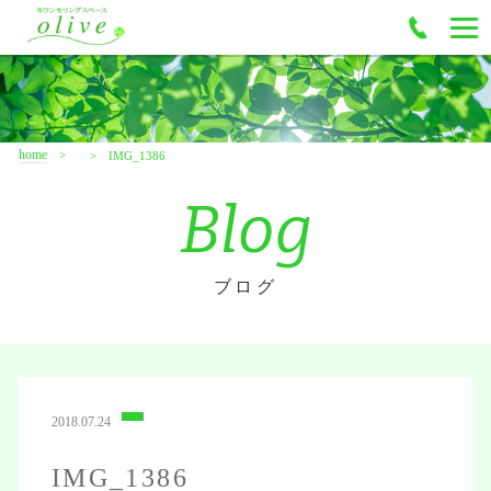
home
IMG_1386
Blog
ブログ
2018.07.24
IMG_1386