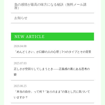
負の感情が最高の味方になる秘訣（無料メール講
座）
お知らせ
NEW ARTICLE
2026.04.08
「めんどくさい」が口癖の人の心理｜5つのタイプとその背景
2025.07.03
正しさが空回りしてしまうとき——正義感の裏にある思考の
癖
2025.06.25
「本当の自分」って何？ “ありのまま”の落とし穴に気づいて
いますか？