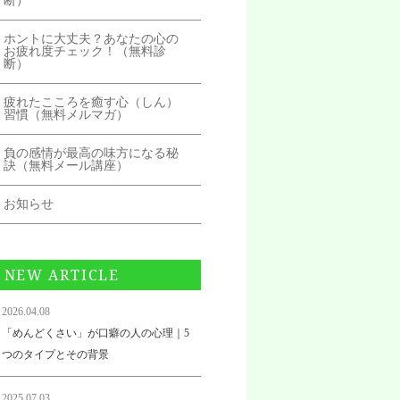
断）
ホントに大丈夫？あなたの心の
お疲れ度チェック！（無料診
断）
疲れたこころを癒す心（しん）
習慣（無料メルマガ）
負の感情が最高の味方になる秘
訣（無料メール講座）
お知らせ
NEW ARTICLE
2026.04.08
「めんどくさい」が口癖の人の心理｜5
つのタイプとその背景
2025.07.03