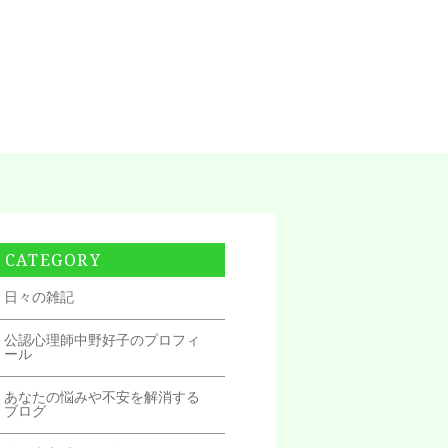
CATEGORY
日々の雑記
公認心理師中野好子のプロフィ
ール
あなたの悩みや不安を解消する
ブログ