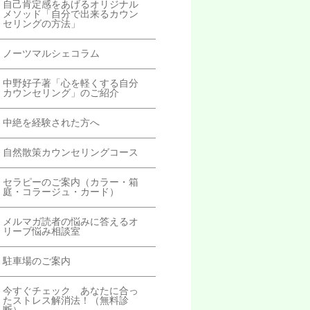
自己肯定感をあげるオリジナル
メソッド「自分で出来るカウン
セリングの方法」
ノーツマルシェコラム
中野好子著「心を軽くする自分
カウンセリング」のご紹介
中絶を経験された方へ
自然散策カウンセリングコース
セラピーのご案内（カラー・箱
庭・コラージュ・カード）
メルマガ読者の悩みに答えるオ
リーブ悩み相談室
駐車場のご案内
今すぐチェック あなたに合っ
たストレス解消法！（無料診