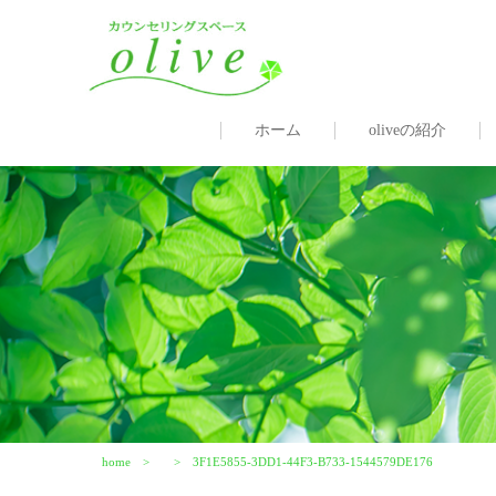
ホーム
oliveの紹介
home
3F1E5855-3DD1-44F3-B733-1544579DE176