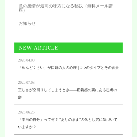
負の感情が最高の味方になる秘訣（無料メール講
座）
お知らせ
NEW ARTICLE
2026.04.08
「めんどくさい」が口癖の人の心理｜5つのタイプとその背景
2025.07.03
正しさが空回りしてしまうとき——正義感の裏にある思考の
癖
2025.06.25
「本当の自分」って何？ “ありのまま”の落とし穴に気づいて
いますか？